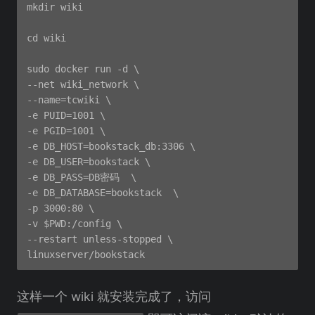
mkdir wiki

cd wiki

sudo docker run -d \

--net wiki_network \

--name=tcwiki \

-e PUID=1001 \

-e PGID=1001 \

-e DB_HOST=bookstack_db:3306 \

-e DB_USER=bookstack \

-e DB_PASS=DB密码  \

-e DB_DATABASE=bookstack  \

-p 3000:80 \

-v $PWD:/config \

--restart unless-stopped \

这样一个 wiki 就安装完成了，访问