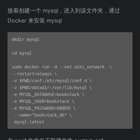
接着创建一个 mysql，进入到该文件夹，通过
Docker 来安装 mysql
mkdir mysql

cd mysql

sudo docker run -d --net wiki_network  \

--restart=always \

-v $PWD/conf:/etc/mysql/conf.d \

-v $PWD/datadir:/var/lib/mysql \

-e MYSQL_DATABASE=bookstack \

-e MYSQL_USER=bookstack \

-e MYSQL_PASSWORD=DB密码 \

 --name="bookstack_db" \
