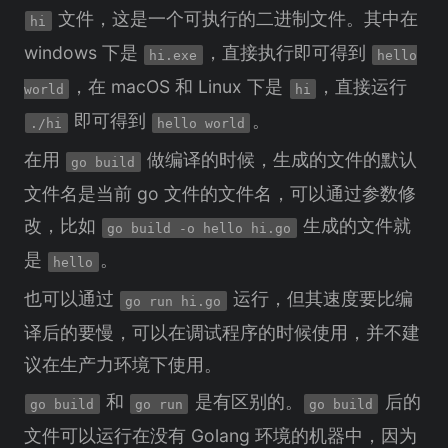
文件，这是一个可执行的二进制文件。其中在
hi
windows 下是
，直接执行即可得到
hi.exe
hello
，在 macOS 和 Linux 下是
，直接运行
world
hi
即可得到
。
./hi
hello world
在用
做编译的时候，生成的文件的默认
go build
文件名是当前 go 文件的文件名，可以通过参数修
改，比如
生成的文件就
go build -o hello hi.go
是
。
hello
也可以通过
运行，但其速度要比编
go run hi.go
译后的要慢，可以在调试程序的时候使用，并不建
议在生产力环境下使用。
和
是有区别的。
后的
go build
go run
go build
文件可以运行在没有 Golang 环境的机器中，因为