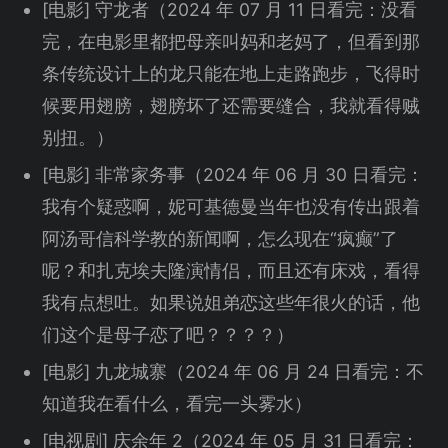
[电影] 守龙者（2024 年 07 月 11 日看完：没看
完，在电影里都把母亲叫妈和老妈了，但看到那
条传统设计上的龙只能在地上走路跑步，飞得时
候要用翅膀，翅膀坏了还需要缝合，我就看得贼
别扭。）
[电影] 非常家务事（2024 年 06 月 30 日看完：
我有个疑惑啊，妮可基德曼当年也没有传出跟着
阿汤哥信科学教的新闻啊，怎么现在“疯癫”了
呢？和扎克埃夫隆演情侣，而且还有床戏，看得
我有点想吐。如果说姐弟恋这些年很火的话，他
们这个是母子恋了吧？？？？）
[电影] 九龙城寨（2024 年 06 月 24 日看完：不
知道我在看什么，看完一头雾水）
[电视剧] 庆余年 2（2024 年 05 月 31 日看完：