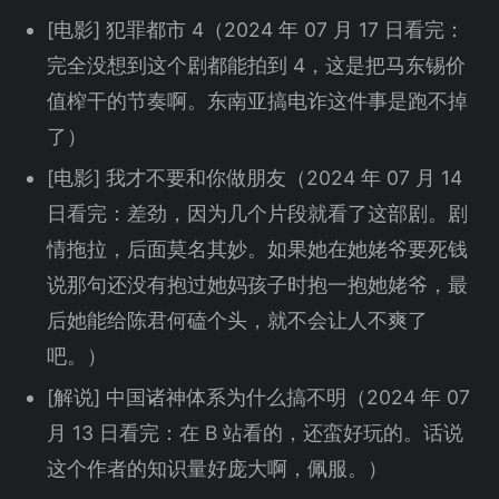
[电影] 犯罪都市 4（2024 年 07 月 17 日看完：
完全没想到这个剧都能拍到 4，这是把马东锡价
值榨干的节奏啊。东南亚搞电诈这件事是跑不掉
了）
[电影] 我才不要和你做朋友（2024 年 07 月 14
日看完：差劲，因为几个片段就看了这部剧。剧
情拖拉，后面莫名其妙。如果她在她姥爷要死钱
说那句还没有抱过她妈孩子时抱一抱她姥爷，最
后她能给陈君何磕个头，就不会让人不爽了
吧。）
[解说] 中国诸神体系为什么搞不明（2024 年 07
月 13 日看完：在 B 站看的，还蛮好玩的。话说
这个作者的知识量好庞大啊，佩服。）