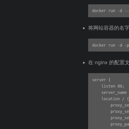
将网站容器的名字关
在 nginx 
server {

    listen 80;

    server_name 
    location / {

        proxy_se
        proxy_se
        proxy_se
        proxy_pa