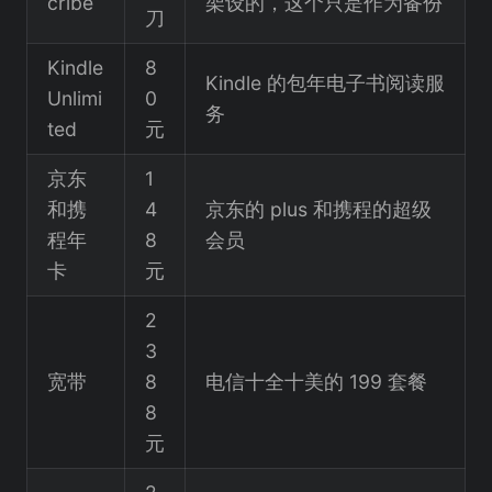
cribe
架设的，这个只是作为备份
刀
Kindle
8
Kindle 的包年电子书阅读服
Unlimi
0
务
ted
元
京东
1
和携
4
京东的 plus 和携程的超级
程年
8
会员
卡
元
2
3
宽带
8
电信十全十美的 199 套餐
8
元