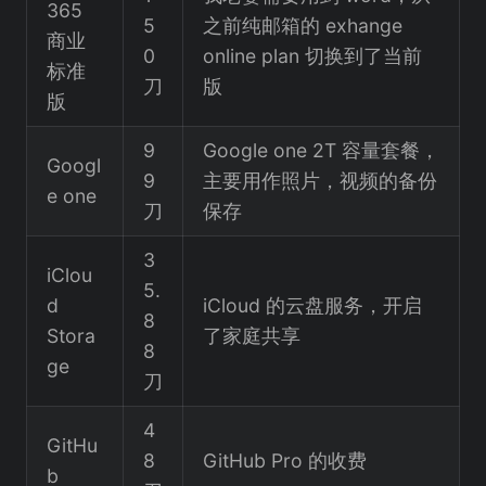
365
5
之前纯邮箱的 exhange
商业
0
online plan 切换到了当前
标准
刀
版
版
9
Google one 2T 容量套餐，
Googl
9
主要用作照片，视频的备份
e one
刀
保存
3
iClou
5.
d
iCloud 的云盘服务，开启
8
Stora
了家庭共享
8
ge
刀
4
GitHu
8
GitHub Pro 的收费
b