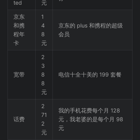
ted
元
京东
1
和携
4
京东的 plus 和携程的超级
程年
8
会员
卡
元
2
3
宽带
8
电信十全十美的 199 套餐
8
元
2
我的手机花费每个月 128
71
话费
元，我老婆的是每个月 98
2
元
元