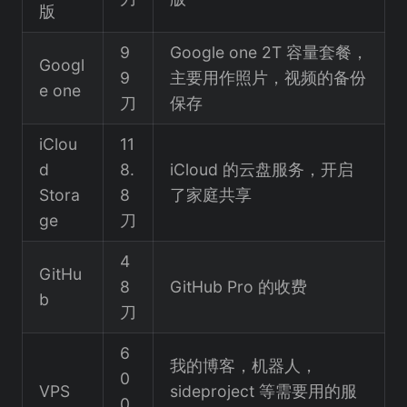
版
9
Google one 2T 容量套餐，
Googl
9
主要用作照片，视频的备份
e one
刀
保存
iClou
11
d
8.
iCloud 的云盘服务，开启
Stora
8
了家庭共享
ge
刀
4
GitHu
8
GitHub Pro 的收费
b
刀
6
我的博客，机器人，
0
VPS
sideproject 等需要用的服
0