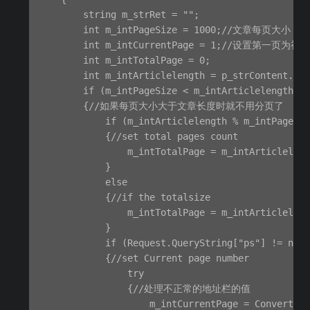
        string m_strRet = "";

        int m_intPageSize = 1000;//文章每页大小

        int m_intCurrentPage = 1;//设置第一页为初始
        int m_intTotalPage = 0;

        int m_intArticlelength = p_strContent.L
        if (m_intPageSize < m_intArticlelength)

        {//如果每页大小大于文章长度时就不用分页了

            if (m_intArticlelength % m_intPageSiz
            {//set total pages count

                m_intTotalPage = m_intArticleleng
            }

            else

            {//if the totalsize

                m_intTotalPage = m_intArticleleng
            }

            if (Request.QueryString["ps"] != null
            {//set Current page number

                try

                {//处理不正常的地址栏的值

                    m_intCurrentPage = Convert.To