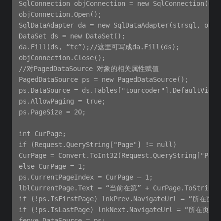
SqlConnection objConnection = new SqlConnection(Con
objConnection.Open();

SqlDataAdapter da = new SqlDataAdapter(strsql, objCo
DataSet ds = new DataSet();

da.Fill(ds, “tc”);//这里可写成da.Fill(ds);

objConnection.Close();

//对PagedDataSource 对象的相关属性赋值

PagedDataSource ps = new PagedDataSource();

ps.DataSource = ds.Tables["tourcoder"].DefaultView
ps.AllowPaging = true;

ps.PageSize = 20;

int CurPage;

if (Request.QueryString["Page"] != null)

CurPage = Convert.ToInt32(Request.QueryString["Page"
else CurPage = 1;

ps.CurrentPageIndex = CurPage – 1;

lblCurrentPage.Text = “当前在第” + CurPage.ToString()
if (!ps.IsFirstPage) lnkPrev.NavigateUrl = “所在页面名
if (!ps.IsLastPage) lnkNext.NavigateUrl = “所在页面名字
fenye.DataSource = ps;
