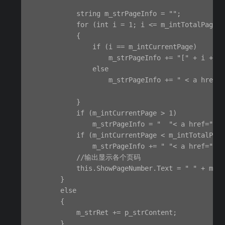
            string m_strPageInfo = "";

            for (int i = 1; i <= m_intTotalPage; 
            {

                if (i == m_intCurrentPage)

                    m_strPageInfo += "[" + i + "]
                else

                    m_strPageInfo += " < a href="
            }

            if (m_intCurrentPage > 1)

                m_strPageInfo = "  "< a href="?i
            if (m_intCurrentPage < m_intTotalPage
                m_strPageInfo += " "< a href="?i
            //输出显示各个页码

            this.ShowPageNumber.Text = " " + m_st
        }

        else

        {

            m_strRet += p_strContent;

        }
