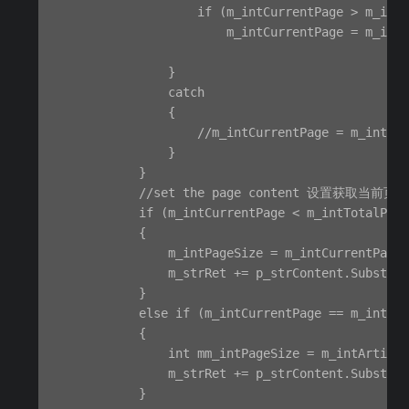
                    if (m_intCurrentPage > m_intT
                        m_intCurrentPage = m_intT
                }

                catch

                {

                    //m_intCurrentPage = m_intCur
                }

            }

            //set the page content 设置获取当前页
            if (m_intCurrentPage < m_intTotalPage
            {

                m_intPageSize = m_intCurrentPage 
                m_strRet += p_strContent.Substrin
            }

            else if (m_intCurrentPage == m_intTot
            {

                int mm_intPageSize = m_intArticle
                m_strRet += p_strContent.Substrin
            }
