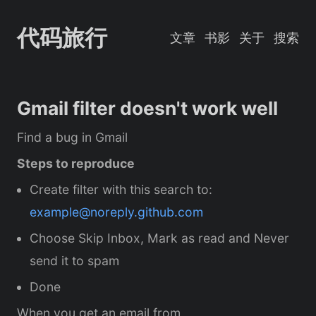
代码旅行
文章
书影
关于
搜索
Gmail filter doesn't work well
Find a bug in Gmail
Steps to reproduce
Create filter with this search to:
example@noreply.github.com
Choose Skip Inbox, Mark as read and Never
send it to spam
Done
When you get an email from