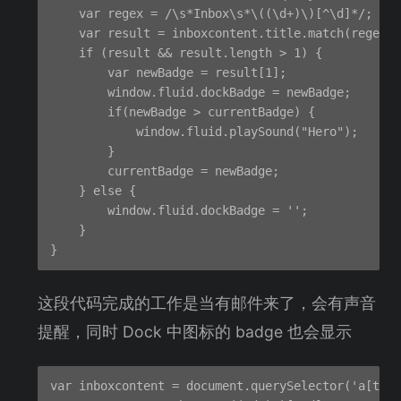
    var regex = /\s*Inbox\s*\((\d+)\)[^\d]*/;

    var result = inboxcontent.title.match(regex);

    if (result && result.length > 1) {

        var newBadge = result[1];

        window.fluid.dockBadge = newBadge;

        if(newBadge > currentBadge) {

            window.fluid.playSound("Hero");

        }

        currentBadge = newBadge;

    } else {

        window.fluid.dockBadge = '';

    }

这段代码完成的工作是当有邮件来了，会有声音
提醒，同时 Dock 中图标的 badge 也会显示
var inboxcontent = document.querySelector('a[titl