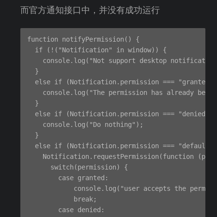
而官方通知接口中，并没有成功运行
function notifyPermission() {

  if (!("Notification" in window)) {

    console.log("Not support desktop notification
  }

  else if (Notification.permission === "granted")
    console.log("The permission has already been 
  }

  else if (Notification.permission === "denied") 
    console.log("Do nothing");

  }

  else if (Notification.permission === "default")
    Notification.requestPermission(function (perm
      switch(permission) {

        case granted:

            console.log("user accepts the permisi
            break;

        case denied:
