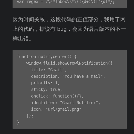
因为时间关系，这段代码的正值部分，我用了网
上的代码，据说有 bug，会因为语言版本的不一
样出错。
function notifycenter() {

    window.fluid.showGrowlNotification({

      title: "Gmail",

      description: "You have a mail",

      priority: 1,

      sticky: true,

      onclick: function(){},

      identifier: "Gmail Notifier",

      icon: "url/gmail.png"

    });
