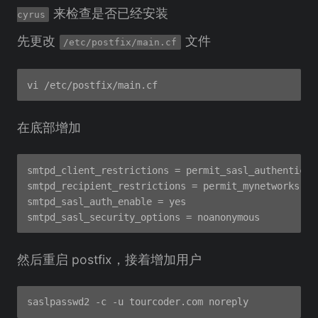
来检查是否已经安装
cyrus
先更改
文件
/etc/postfix/main.cf
在底部增加
smtpd_client_restrictions = permit_sasl_authenticate
smtpd_recipient_restrictions = permit_mynetworks, p
smtpd_sasl_auth_enable = yes

然后重启 postfix，接着增加用户