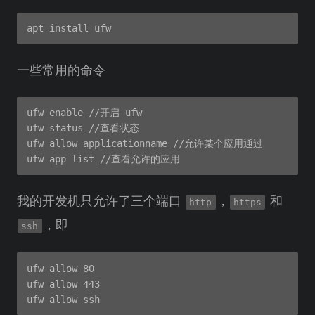
一些常用的命令
ufw enable //开启 ufw

ufw status //查看状态

ufw allow applicationname //允许某个应用通过

我的开发机只允许了三个端口
，
和
http
https
，即
ssh
ufw allow 80

ufw allow 443
