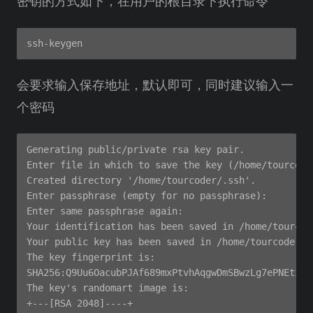
密钥的方式如下，在用户的根目录下执行命令
会要求输入保存地址，默认即可，同时建议输入一
个密码
Generating public/private rsa key pair.

Enter file in which to save the key (/home/tourcode
Created directory '/home/tourcoder/.ssh'.

Enter passphrase (empty for no passphrase):

Enter same passphrase again:

Your identification has been saved in /home/tourcod
Your public key has been saved in /home/tourcoder/.
The key fingerprint is:

SHA256:Q9Uu6OacubPJAf689mxPtvhAqgwDmSBwzLg7ePNEtzQ 
The key's randomart image is:

+---[RSA 2048]----+
