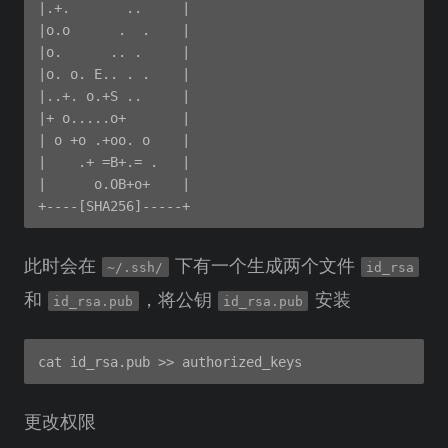
|.+.       ..     |

|o.o      .  .    |

|o.      .. .     |

|o. o. E.. . .    |

|..+. o.+S ..     |

|+ o.....o+       |

| o +o .+oo. o    |

|    .+ =B+.= .   |

|      o.OB+o+    |

此时会在
下有一个生成两个文件
~/.ssh/
id_rsa
和
，将公钥
安装
id_rsa.pub
id_rsa.pub
更改权限