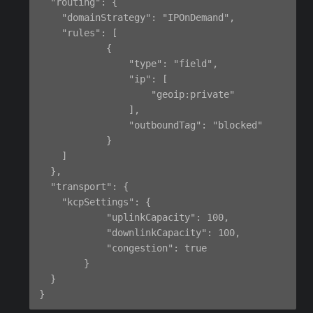
  "routing": {

    "domainStrategy": "IPOnDemand",

    "rules": [

            {

                "type": "field",

                "ip": [

                    "geoip:private"

                ],

                "outboundTag": "blocked"

            }

    ]

  },

  "transport": {

    "kcpSettings": {

            "uplinkCapacity": 100,

            "downlinkCapacity": 100,

            "congestion": true

        }

  }
