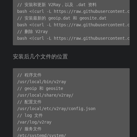
// 安裝和更新 V2Ray，以及 .dat 资料

bash <(curl -L https://raw.githubusercontent.com/
// 安装最新的 geoip.dat 和 geosite.dat

bash <(curl -L https://raw.githubusercontent.com/
// 删除 V2ray

安装后几个文件的位置
// 程序文件

/usr/local/bin/v2ray

// geoip 和 geosite

/usr/local/share/v2ray/

// 配置文件

/usr/local/etc/v2ray/config.json

// log 文件

/var/log/v2ray

// 服务文件
