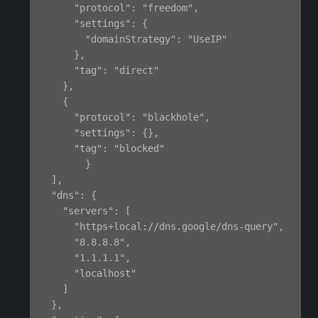
      "protocol": "freedom",

      "settings": {

        "domainStrategy": "UseIP"

      },

      "tag": "direct"

    },

    {

      "protocol": "blackhole",

      "settings": {},

      "tag": "blocked"

        }

  ],

  "dns": {

    "servers": [

      "https+local://dns.google/dns-query",

      "8.8.8.8",

      "1.1.1.1",

      "localhost"

    ]

  },
