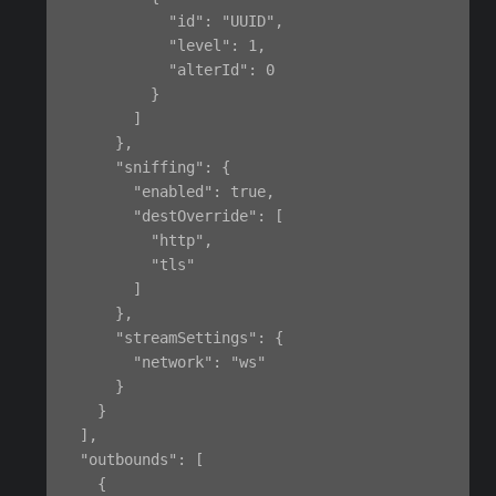
            "id": "UUID",

            "level": 1,

            "alterId": 0

          }

        ]

      },

      "sniffing": {

        "enabled": true,

        "destOverride": [

          "http",

          "tls"

        ]

      },

      "streamSettings": {

        "network": "ws"

      }

    }

  ],

  "outbounds": [

    {
