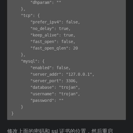
        "dhparam": ""

    },

    "tcp": {

        "prefer_ipv4": false,

        "no_delay": true,

        "keep_alive": true,

        "fast_open": false,

        "fast_open_qlen": 20

    },

    "mysql": {

        "enabled": false,

        "server_addr": "127.0.0.1",

        "server_port": 3306,

        "database": "trojan",

        "username": "trojan",

        "password": ""

    }

修改上面的密码和 ssl 证书的位置，然后重启