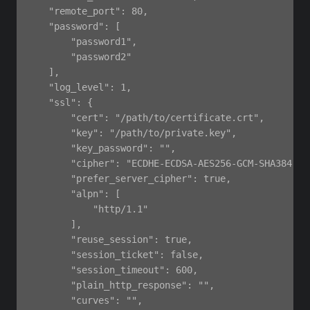
    "remote_port": 80,

    "password": [

        "password1",

        "password2"

    ],

    "log_level": 1,

    "ssl": {

        "cert": "/path/to/certificate.crt",

        "key": "/path/to/private.key",

        "key_password": "",

        "cipher": "ECDHE-ECDSA-AES256-GCM-SHA384:EC
        "prefer_server_cipher": true,

        "alpn": [

            "http/1.1"

        ],

        "reuse_session": true,

        "session_ticket": false,

        "session_timeout": 600,

        "plain_http_response": "",

        "curves": "",
