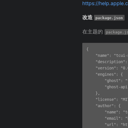
https://help.apple
改造
package.json
在主题的
package.j
{

    "name": "tcui-n
    "description":
    "version": "0.0
    "engines": {

        "ghost": "
        "ghost-api
    },

    "license": "MIT
    "author": {

        "name": "t
        "email": "
        "url": "ht