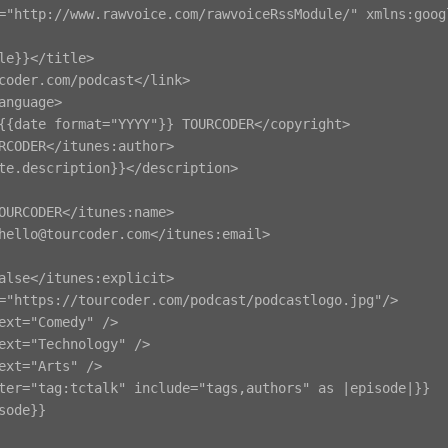
="http://www.rawvoice.com/rawvoiceRssModule/" xmlns:goog
le}}</title>

coder.com/podcast</link>

anguage>

{{date format="YYYY"}} TOURCODER</copyright>

RCODER</itunes:author>

te.description}}</description>

OURCODER</itunes:name>

hello@tourcoder.com
</itunes:email>

alse</itunes:explicit>

="https://tourcoder.com/podcast/podcastlogo.jpg"/>

ext="Comedy" />

ext="Technology" />

ext="Arts" />

ter="tag:tctalk" include="tags,authors" as |episode|}}

sode}}
