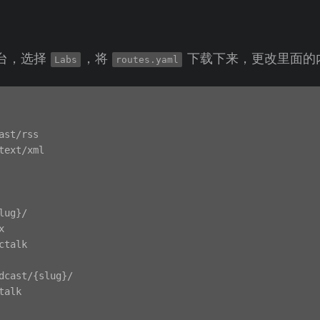
台，选择
，将
下载下来，更改里面的
Labs
routes.yaml
ast/rss

text/xml

ug}/



talk

dcast/{slug}/

alk
