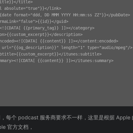
itle}}</title>

l absolute="true"}}</link>

{date format="ddd, DD MMM YYYY HH:mm:ss ZZ"}}</pubDate>

rmaLink="false">{{id}}</guid>

<![CDATA[ {{primary_tag}} ]]></category>

on>{{custom_excerpt}}</description>

ncoded><![CDATA[ {{content}} ]]></content:encoded>

 url="{{og_description}}" length="1" type="audio/mpeg"/>

btitle>{{custom_excerpt}}</itunes:subtitle>

mmary><![CDATA[ {{content}} ]]></itunes:summary>

每个 podcast 服务商要求不一样，这里是根据 Appl
le 官方文档，