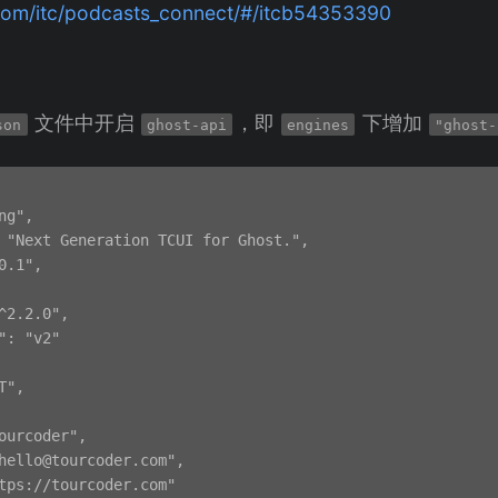
.com/itc/podcasts_connect/#/itcb54353390
文件中开启
，即
下增加
son
ghost-api
engines
"ghost-
g",

 "Next Generation TCUI for Ghost.",

.1",

^2.2.0",

": "v2"

",

ourcoder",

hello@tourcoder.com
",

tps://tourcoder.com"
