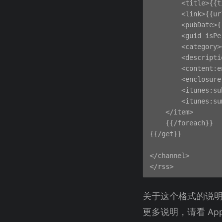
        <title>{{t
        <link>{{ur
        <pubDate>{
        <guid isPe
        <category>
        <descripti
        <content:e
        <enclosure
        <itunes:su
        <itunes:su
    </item>

    {{/foreach}}

{{/get}}

</channel>

关于这个格式的说明，
更多说明，请看 App