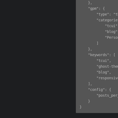
    },

    "gpm": {

        "type": "t
        "categories
            "tcui",
            "blog",
            "Perso
        ]

    },

    "keywords": [

        "tcui",

        "ghost-them
        "blog",

        "responsive
    ],

    "config": {

        "posts_per
    }
