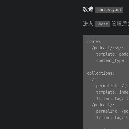
改造
routes.yaml
进入
管理后
Ghost
routes:

  /podcast/rss/:

    template: podc
    content_type: 
collections:

  /:

    permalink: /{sl
    template: index
    filter: tag:-tc
  /podcast/:

    permalink: /po
    filter: tag:tct