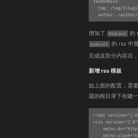
taxonomies:

  tag: /tag/{slug}/
增加了
的 
Podcast
的 rss 
podcast
完成这部分内容后
新增 rss 模板
如上面的配置，需
题的根目录下创建
<?xml version="1.0
<rss version="2.0"
    xmlns:dc="http
    xmlns:slash="h