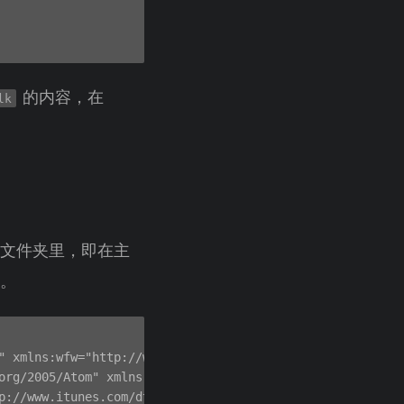
的内容，在
lk
文件夹里，即在主
。
" xmlns:wfw="http://wellformedweb.org/CommentAPI/"

org/2005/Atom" xmlns:sy="http://purl.org/rss/1.0/modules/
p://www.itunes.com/dtds/podcast-1.0.dtd"
