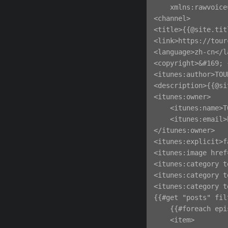
    xmlns:rawvoice
<channel>

<title>{{@site.tit
<link>https://tour
<language>zh-cn</l
<copyright>&#169; 
<itunes:author>TOU
<description>{{@si
<itunes:owner>

    <itunes:name>T
    <itunes:email>
</itunes:owner>

<itunes:explicit>f
<itunes:image href
<itunes:category t
<itunes:category t
<itunes:category t
{{#get "posts" fil
    {{#foreach epi
    <item>
