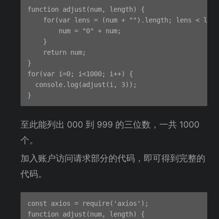
function adjust(num, length) {

    for(var lens = (num + "").length; lens < leng
        num = "0" + num;

    }

    return num;

}

for(var i=0; i<1000; i++) {

  console.log(adjust(i, 3));

至此能列出 000 到 999 的三位数，一共 1000
个。
加入账户访问请求部分的代码，即可得到完整的
代码。
const axios = require('axios');

function adjust(num, length) {
