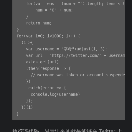
    for(var lens = (num + "").length; lens < leng
        num = "0" + num;

    }

    return num;

}

for(var i=0; i<1000; i++) {

  (i=>{

    var username = "字母"+adjust(i, 3);

    var url = 'https://twitter.com/' + username

    axios.get(url)

    .then(response => {

      //username was token or account suspended

    })

    .catch(error => {

      console.log(username)

    });

  })(i)

执行该代码，显示出来的就是能够在 Twitter 上