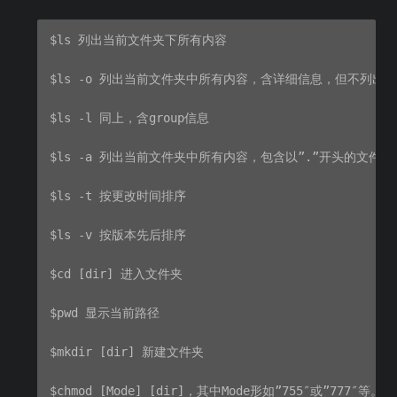
$ls 列出当前文件夹下所有内容

$ls -o 列出当前文件夹中所有内容，含详细信息，但不列出gro
$ls -l 同上，含group信息

$ls -a 列出当前文件夹中所有内容，包含以”.”开头的文件

$ls -t 按更改时间排序

$ls -v 按版本先后排序

$cd [dir] 进入文件夹

$pwd 显示当前路径

$mkdir [dir] 新建文件夹

$chmod [Mode] [dir]，其中Mode形如”755″或”777″等。
