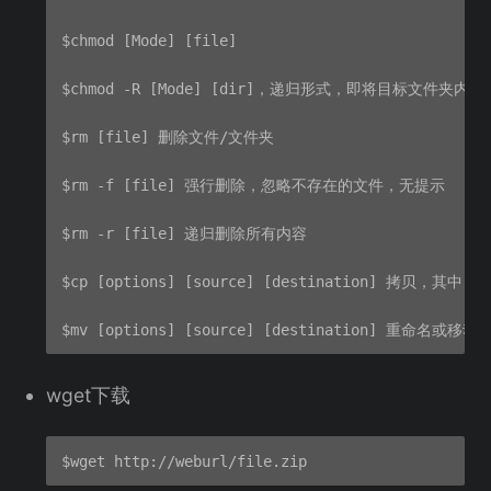
$chmod [Mode] [file]

$chmod -R [Mode] [dir]，递归形式，即将目标文件夹内
$rm [file] 删除文件/文件夹

$rm -f [file] 强行删除，忽略不存在的文件，无提示

$rm -r [file] 递归删除所有内容

$cp [options] [source] [destination]
wget下载