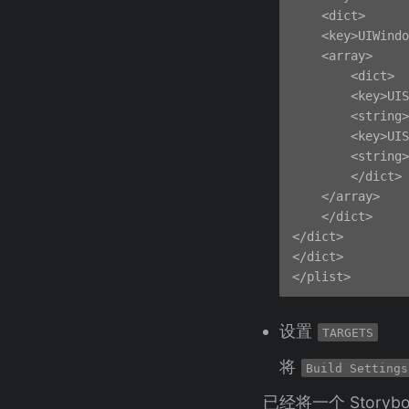
    <dict>

    <key>UIWindo
    <array>

        <dict>

        <key>UIS
        <string>
        <key>UIS
        <string>
        </dict>

    </array>

    </dict>

</dict>

</dict>

设置
TARGETS
将
Build Settings
已经将一个 Storybo