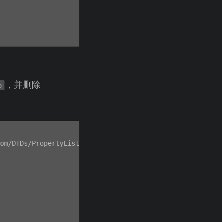
，并删除
p
om/DTDs/PropertyList-1.0.dtd">
