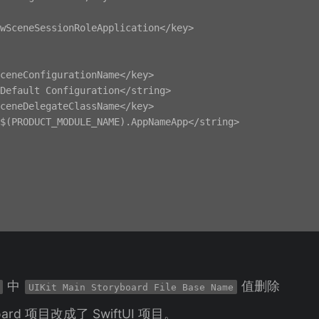
wSceneSessionRoleApplication</key>

ceneConfigurationName</key>

Default Configuration</string>

ceneDelegateClassName</key>

$(PRODUCT_MODULE_NAME).AppNameApp</string>

中
值删除
UIKit Main Storyboard File Base Name
ard 项目改成了 SwiftUI 项目。