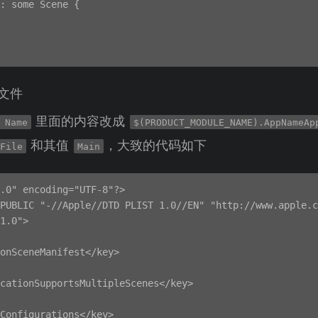
: some Scene {

文件
里面的内容改成
 Name
$(PRODUCT_MODULE_NAME).AppNameAp
和其值
，大致的代码如下
dFile
Main
.0" encoding="UTF-8"?>

PUBLIC "-//Apple//DTD PLIST 1.0//EN" "http://www.apple.c
1.0">

onSceneManifest</key>

cationSupportsMultipleScenes</key>

Configurations</key>
