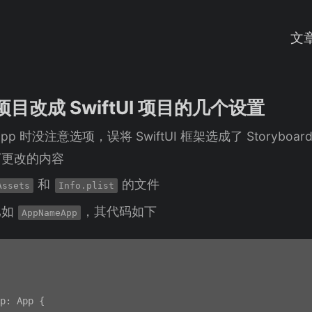
文
d 项目改成 SwiftUI 项目的几个设置
app 时没注意选项，误将 SwiftUI 框架选成了 Storyb
下更改的内容
和
的文件
Assets
Info.plist
比如
，其代码如下
AppNameApp
p: App {
