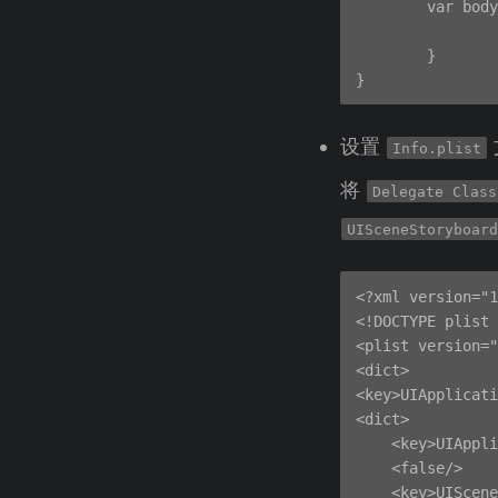
        var body
        }

设置
Info.plist
将
Delegate Class
UISceneStoryboar
<?xml version="1
<!DOCTYPE plist 
<plist version="
<dict>

<key>UIApplicati
<dict>

    <key>UIAppli
    <false/>

    <key>UIScene