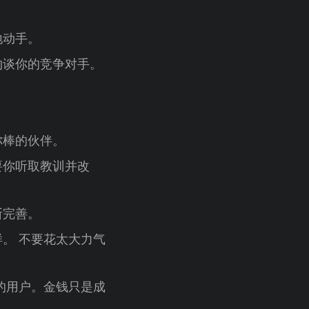
地动手。
约谈你的竞争对手。
你棒的伙伴。
要你听取教训并改
断完善。
。 不要花太大力气
的用户。金钱只是成