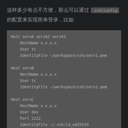
这样多少有点不方便，那么可以通过
.ssh/config
的配置来实现简单登录，比如
Host servA servA2 servA3

    HostName x.x.x.x

    User tc

    IdentityFile ~/workspace/ssh/serv1.pem

Host servB

    HostName x.x.x.x

    User tc

    IdentityFile ~/workspace/ssh/serv2.pem

Host servC

    HostName x.x.x.x

    User dev

    Port 2222
