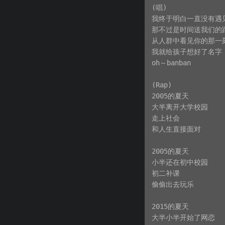
(唱)

我终于明白一直没有遇见
那不过是时间送我们的距
从人群中看见你的那一刻
我就给孩子想好了名字

oh～banban

(Rap)

2005的夏天

大半离开大学校园

走上社会

和人生直接面对

2005的夏天

小半还在初中校园

初二补课

偷偷出去玩乐

2015的夏天

大半小半开始了网恋
