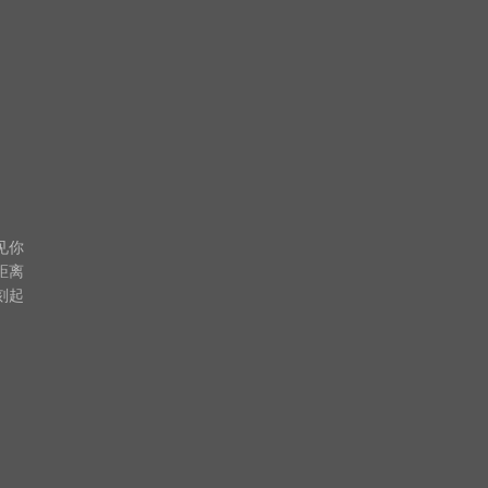
你

离

起
