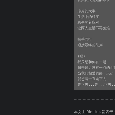
冷冷的大半

生活中的好汉

总是笑着应对

让两人生活不再犯难

携手同行

迎接最终的彼岸

(唱)

我只想和你在一起

越来越近没有一点的距离
当我们相爱的那一天起

就想着一直走下去

本文由 Bin Hua 发表于 20