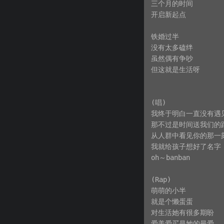
三个月的时间

开启新起点

铁婚过半

没有太多磕绊

虽然偶有争吵

但这就是生活呀

(唱)

我终于明白一直没有遇见
那不过是时间送我们的距
从人群中看见你的那一刻
我就给孩子想好了名字

oh～banban

(Rap)

萌萌的小半

就是个懒蛋蛋

对生活她有很多期盼

爱美爱买是她的最爱
