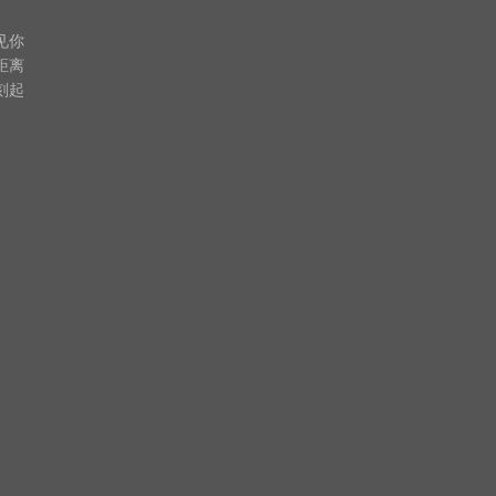
你

离

起
