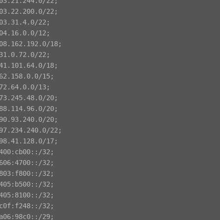
03.21.244.0/22;

03.22.200.0/22;

03.31.4.0/22;

04.16.0.0/12;

08.162.192.0/18;

31.0.72.0/22;

41.101.64.0/18;

62.158.0.0/15;

72.64.0.0/13;

73.245.48.0/20;

88.114.96.0/20;

90.93.240.0/20;

97.234.240.0/22;

98.41.128.0/17;

400:cb00::/32;

606:4700::/32;

803:f800::/32;

405:b500::/32;

405:8100::/32;

c0f:f248::/32;

a06:98c0::/29;
