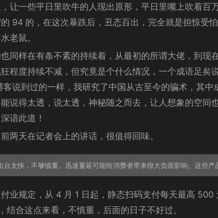
跌，让一些平日里吹牛的人现出原形，平日里嘴上吹着百
的 94 的，在这次暴跌后，丑态百出，完全就是担惊受
落水老鼠。
动也同样在有条不紊的持续着，从最初的所谓大佬，到现
狂程度持续不减，但究竟是个什么情况，一个成语足矣说明
博客说到过的一样，我研究了中国从古至今的骗术，其中
不能说得太透，说太透，神秘随之而去，让人想象的空间
，深谙此道！
川前两天在记者会上的讲话，很值得回味。
业规定，从 4 月 1 日起，静态扫码支付每天最高 50
将到来，结合这点来看，不慎重，后面的日子不好过。