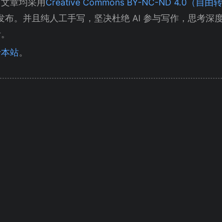
有文章均采用
Creative Commons BY-NC-ND 4.0
发布。并且纯人工手写，坚决杜绝 AI 参与写作，思考深
考。
于本站
。